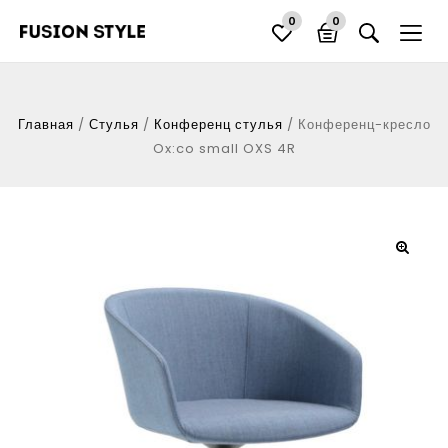
0
0
Главная
/
Стулья
/
Конференц стулья
/
Конференц-кресло
Ox:co small OXS 4R