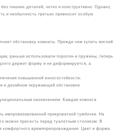
без лишних деталей, четко и конструктивно. Однако,
сть и необычность третьих привносит особую
лняет обстановку комнаты. Прежде чем купить мягкий
ции, раньше использовали поролон и пружины, теперь
долго держит форму и не деформируется, а
спечения повышенной износостойкости;
ми и дизайном окружающей обстановки.
функциональным назначением. Каждая комната
оль импровизированной прикроватной тумбочки. На
него можно присесть перед туалетным столиком. В
ля комфортного времяпрепровождения. Цвет и форма