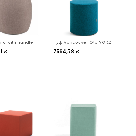
na with handle
Пуф Vancouver Oto VOR2
51
₴
7564,78
₴