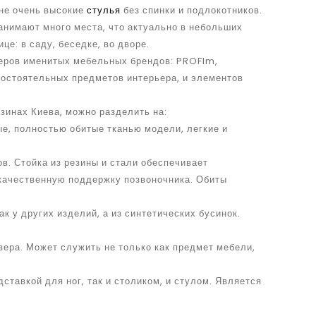
 не очень высокие
стулья
без спинки и подлокотников.
анимают много места, что актуально в небольших
це: в саду, беседке, во дворе.
неров именитых мебельных брендов: PROFlm,
амостоятельных предметов интерьера, и элементов
зинах Киева, можно разделить на:
е, полностью обитые тканью модели, легкие и
в. Стойка из резины и стали обеспечивает
 качественную поддержку позвоночника. Обиты
к у других изделий, а из синтетических бусинок.
вера. Может служить не только как предмет мебели,
ставкой для ног, так и столиком, и стулом. Является