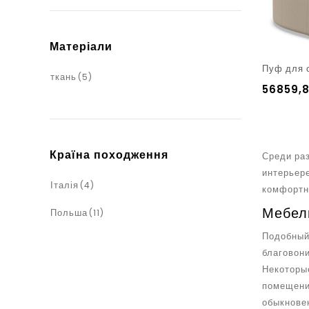
Матеріали
Пуф для 
ткань
(5)
56859,
Країна походження
Среди раз
интерьер
Італія
(4)
комфортно
Мебел
Польша
(11)
Подобный 
благовони
Некоторы
помещения
обыкновен