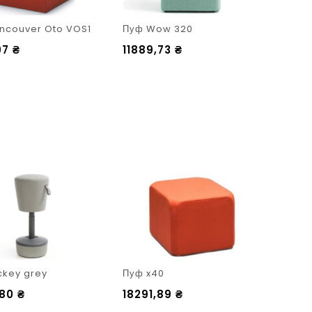
ncouver Oto VOS1
Пуф Wow 320
97
₴
11889,73
₴
ckey grey
Пуф x40
,80
₴
18291,89
₴