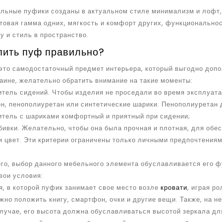
льные пуфики созданы в актуальном стиле минимализм и лофт, 
товая гамма одних, мягкость и комфорт других, функционально
 и стиль в пространство.
пить пуф правильно?
это самодостаточный предмет интерьера, который выгодно допо
аине, желательно обратить внимание на такие моменты:
тель сидений. Чтобы изделия не проседали во время эксплуата
он, пенополиуретан или синтетические шарики. Пенополиуретан 
итель с шариками комфортный и приятный при сидении;
бивки. Желательно, чтобы она была прочная и плотная, для обе
и цвет. Эти критерии ограничены только личными предпочтения
ого, выбор данного мебельного элемента обуславливается его 
вои условия:
, в которой пуфик занимает свое место возле
кровати
, играя р
жно положить книгу, смартфон, очки и другие вещи. Также, на 
случае, его высота должна обуславливаться высотой зеркала д