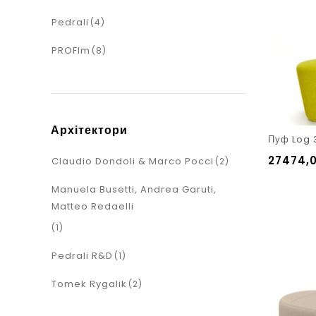
Pedrali
(4)
PROFIm
(8)
Архітектори
Пуф Log 
27474,
Claudio Dondoli & Marco Pocci
(2)
Manuela Busetti, Andrea Garuti,
Matteo Redaelli
(1)
Pedrali R&D
(1)
Tomek Rygalik
(2)