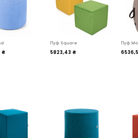
nd
Пуф Square
Пуф Mo
7
₴
5823,43
₴
6536,