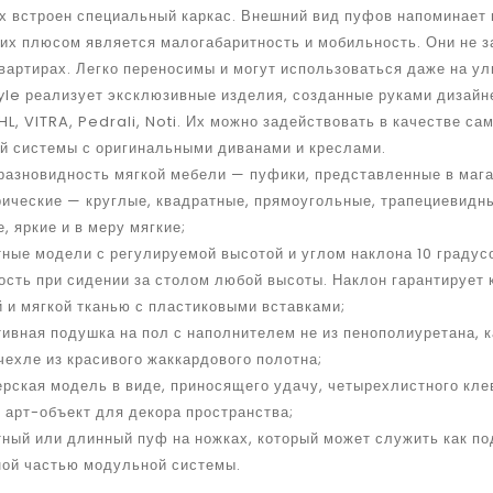
их встроен специальный каркас. Внешний вид пуфов напоминает
их плюсом является малогабаритность и мобильность. Они не з
вартирах. Легко переносимы и могут использоваться даже на ули
tyle реализует эксклюзивные изделия, созданные руками дизай
L, VITRA, Pedrali, Noti. Их можно задействовать в качестве с
й системы с оригинальными диванами и креслами.
разновидность мягкой мебели — пуфики, представленные в мага
ические — круглые, квадратные, прямоугольные, трапециевидны
, яркие и в меру мягкие;
ные модели с регулируемой высотой и углом наклона 10 градусо
ость при сидении за столом любой высоты. Наклон гарантирует
 и мягкой тканью с пластиковыми вставками;
ивная подушка на пол с наполнителем не из пенополиуретана, ка
чехле из красивого жаккардового полотна;
рская модель в виде, приносящего удачу, четырехлистного кле
к арт-объект для декора пространства;
ный или длинный пуф на ножках, который может служить как под
ной частью модульной системы.