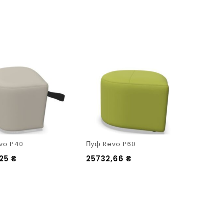
vo P40
Пуф Revo P60
,25
₴
25732,66
₴