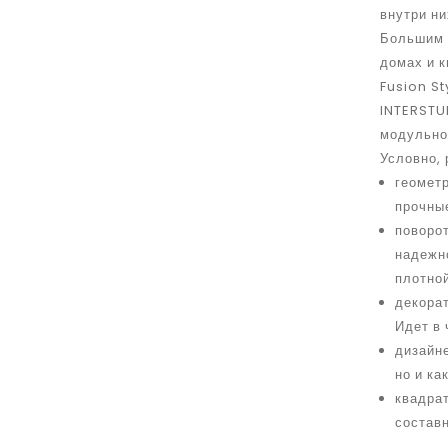
внутри н
Большим 
домах и к
Fusion S
INTERSTUH
модульно
Условно, 
геометр
прочные
поворот
надежн
плотной
декорат
Идет в 
дизайне
но и ка
квадрат
состав