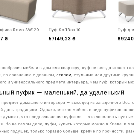
офиса Revo SW120
Пуф SoftBox 10
Пуф дл
87
₴
57149,23
₴
69240
нообразия мебели в дом или квартиру, пуф не всегда играет гла
е, по сравнению с диваном,
столом
, стульями или другими круп
го и универсального предмета интерьера, чем пуф, который мож
ьный пуфик — маленький, да удаленький
предмет домашнего интерьера — выходец из загадочного Восток
й дань традициям. Однако, мягкая мебель в виде пуфиков полю
е думают, что предназначение пуфиков — это заполнять пустые
. Но на самом деле, пуфы, купить которые можно в Киеве, в ма
ных подушек, только гораздо больше, крепче по прочности, раз