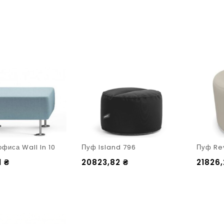
фиса Wall In 10
Пуф Island 796
Пуф Re
1
₴
20823,82
₴
21826