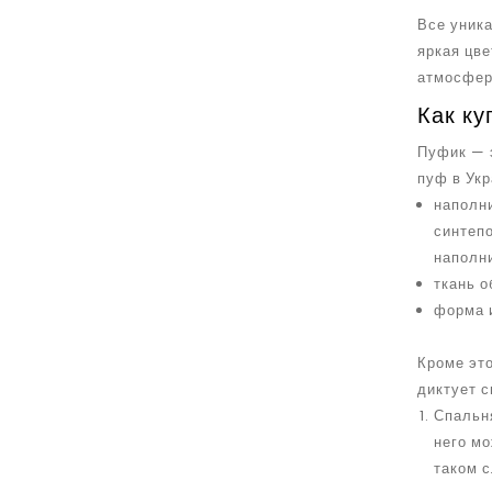
Все уника
яркая цве
атмосферу
Как ку
Пуфик — 
пуф в Укр
наполни
синтеп
наполн
ткань о
форма 
Кроме эт
диктует с
Спальня
него мо
таком 