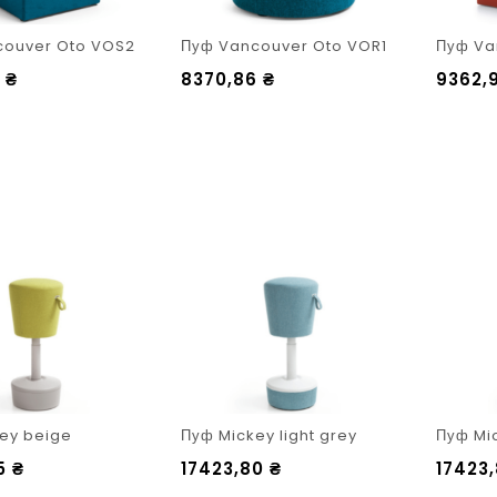
couver Oto VOS2
Пуф Vancouver Oto VOR1
Пуф Va
2
₴
8370,86
₴
9362,
ey beige
Пуф Mickey light grey
Пуф Mi
65
₴
17423,80
₴
17423