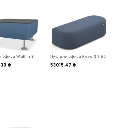
 офиса Wall In B
Пуф для офиса Revo SN150
,39
₴
53015,47
₴