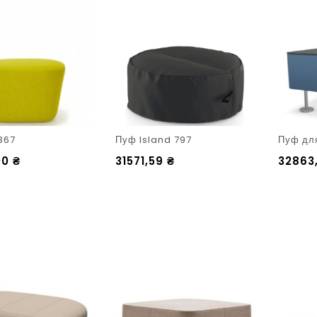
367
Пуф Island 797
Пуф для
00
₴
31571,59
₴
32863