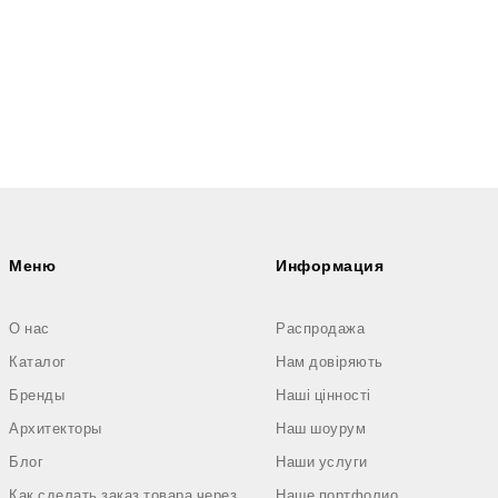
Меню
Информация
О нас
Распродажа
Каталог
Нам довіряють
Бренды
Наші цінності
Архитекторы
Наш шоурум
Блог
Наши услуги
Как сделать заказ товара через
Наше портфолио