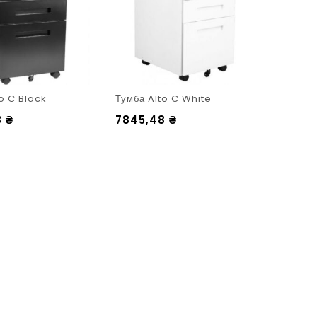
o C Black
Тумба Alto C White
8
₴
7845,48
₴