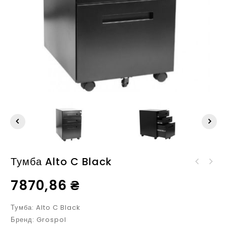
Тумба Alto C Black
Акустическая панель
Silence Puzzle 50x50
7870,86
₴
cм
Тумба: Alto C Black
Бренд: Grospol