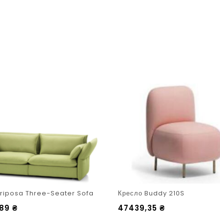
riposa Three-Seater Sofa
Кресло Buddy 210S
,89
₴
47439,35
₴