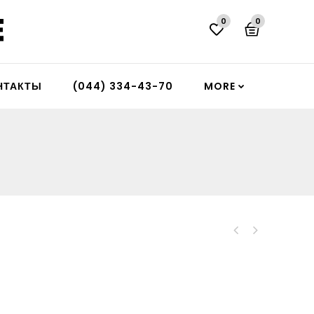
0
0
НТАКТЫ
(044) 334-43-70
MORE
Диван для офиса
Decenta 20H