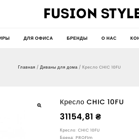
ТИРЫ
ДЛЯ ОФИСА
БРЕНДЫ
О НАС
КО
Главная
/
Диваны для дома
/
Кресло CHIC 10FU
Кресло CHIC 10FU
31154,81
₴
Кресло: CHIC 10FU
Бренд: PROFIm