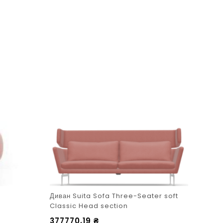
Диван Suita Sofa Three-Seater soft
Крес
Classic Head section
545
377770,19
₴