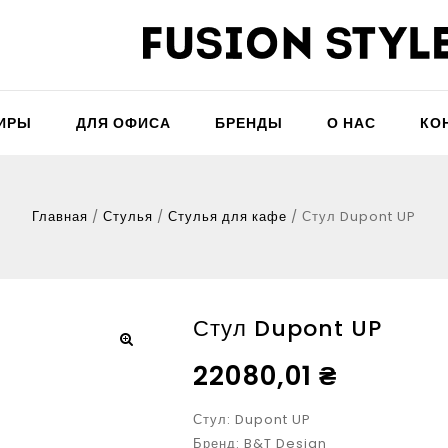
ТИРЫ
ДЛЯ ОФИСА
БРЕНДЫ
О НАС
КО
Главная
/
Стулья
/
Стулья для кафе
/
Стул Dupont UP
Стул Dupont UP
22080,01
₴
Стул: Dupont UP
Бренд: B&T Design