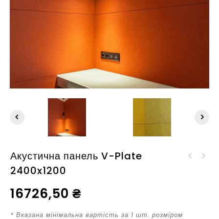
Акустична панель V-Plate
Акустична панель V-
2400x1200
Акустична перегородка
Plate 1800x1400
Mesh Hanging
16726,50
₴
* Вказана мінімальна вартість за 1 шт. розміром