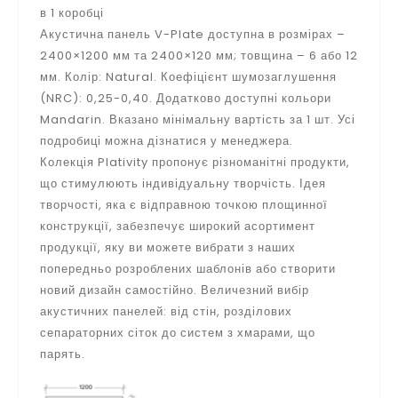
в 1 коробці
Акустична панель V-Plate доступна в розмірах –
2400×1200 мм та 2400×120 мм; товщина – 6 або 12
мм. Колір: Natural. Коефіцієнт шумозаглушення
(NRC): 0,25-0,40. Додатково доступні кольори
Mandarin. Вказано мінімальну вартість за 1 шт. Усі
подробиці можна дізнатися у менеджера.
Колекція Plativity пропонує різноманітні продукти,
що стимулюють індивідуальну творчість. Ідея
творчості, яка є відправною точкою площинної
конструкції, забезпечує широкий асортимент
продукції, яку ви можете вибрати з наших
попередньо розроблених шаблонів або створити
новий дизайн самостійно. Величезний вибір
акустичних панелей: від стін, розділових
сепараторних сіток до систем з хмарами, що
парять.