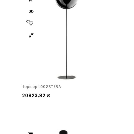
Торшер L002ST/BA
20823,82
₴