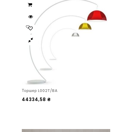
Торшер L002T/BA
44334,58
₴