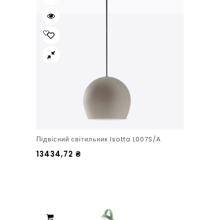
Підвісний світильник Isotta L007S/A
13434,72
₴