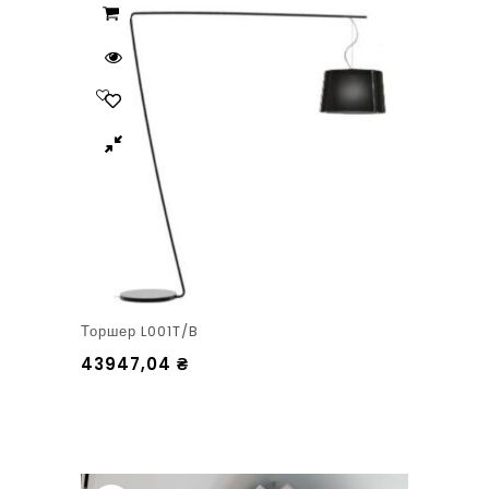
Торшер L001T/B
43947,04
₴