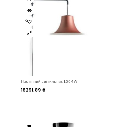
Настінний світильник L004W
18291,89
₴