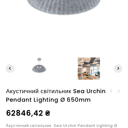
Акустичний світильник Sea Urchin
Акустичний світильник
Pendant Lighting Ø 650mm
Акустичний настінний
Nube Inner Ø 590mm
світильник Sea Urchin
62846,42
₴
Lighting Wall Lamp Ø
650mm
Акустичний світильник: Sea Urchin Pendant Lighting Ø