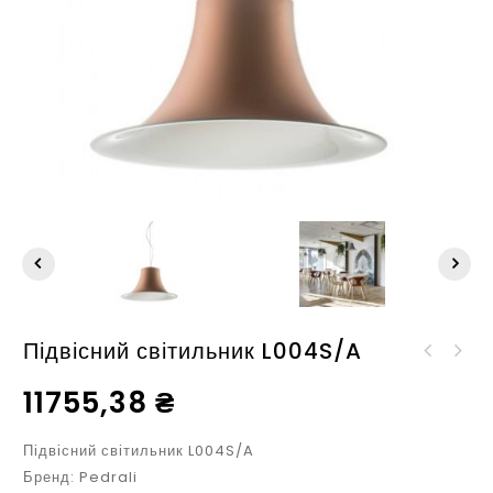
Підвісний світильник L004S/A
Підвісний світильник
Настінний світильник
TO.BE L006SW/B
11755,38
₴
L004W
Підвісний світильник L004S/A
Бренд: Pedrali