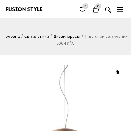
0
0
Головна
/
Світильники
/
Дизайнерські
/
Підвісний світильник
L004S/A