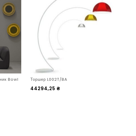
ьник Bowl
Торшер L002T/BA
Підві
330E
44294,25
₴
1102