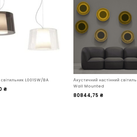
й світильник L001SW/BA
Акустичний настінний світил
Wall Mounted
00
₴
80844,75
₴