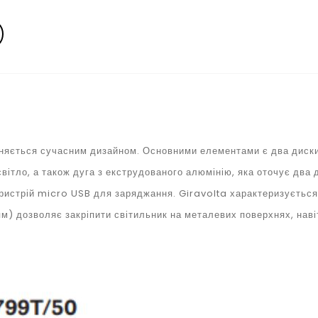
зняється сучасним дизайном. Основними елементами є два диски 
вітло, а також дуга з екструдованого алюмінію, яка оточує два
 пристрій micro USB для заряджання. Giravolta характеризуєтьс
ям) дозволяє закріпити світильник на металевих поверхнях, навіт