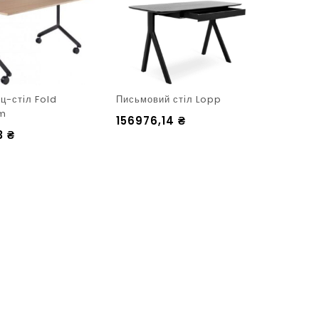
ц-стіл Fold
Письмовий стіл Lopp
cm
156976,14
₴
13
₴