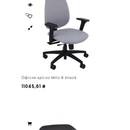
Офісне крісло Milo B black
11045,61
₴