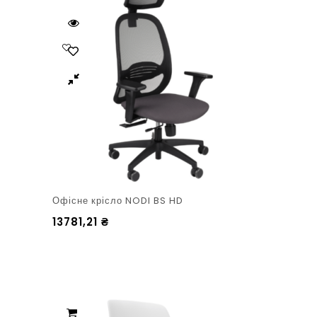
Офісне крісло NODI BS HD
13781,21
₴