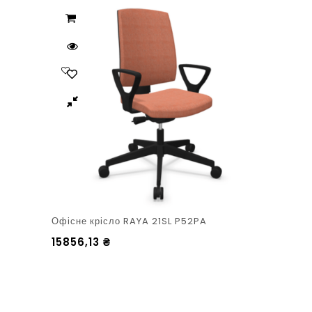
Офісне крісло RAYA 21SL P52PA
15856,13
₴