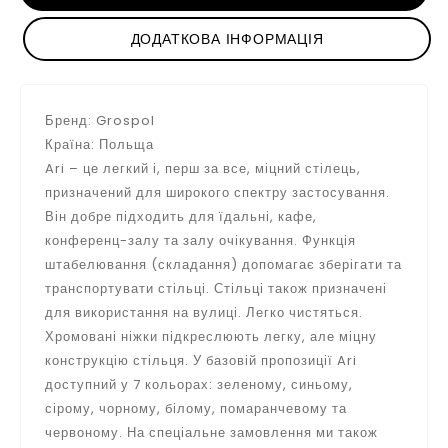
ДОДАТКОВА ІНФОРМАЦІЯ
Бренд: Grospol
Країна: Польща
Ari – це легкий і, перш за все, міцний стілець,
призначений для широкого спектру застосування.
Він добре підходить для їдальні, кафе,
конференц-залу та залу очікування. Функція
штабелювання (складання) допомагає зберігати та
транспортувати стільці. Стільці також призначені
для використання на вулиці. Легко чистяться.
Хромовані ніжки підкреслюють легку, але міцну
конструкцію стільця. У базовій пропозиції Ari
доступний у 7 кольорах: зеленому, синьому,
сірому, чорному, білому, помаранчевому та
червоному. На спеціальне замовлення ми також