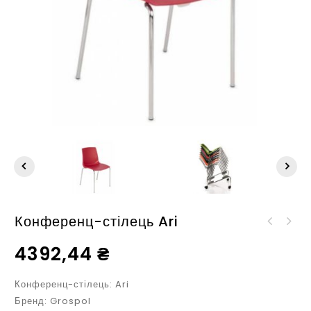
Конференц-стілець Ari
Журнальний стіл Globe
Акустичний світильник
Round Ø50
4392,44
₴
Pumpkin Ø 600mm
Конференц-стілець: Ari
Бренд: Grospol