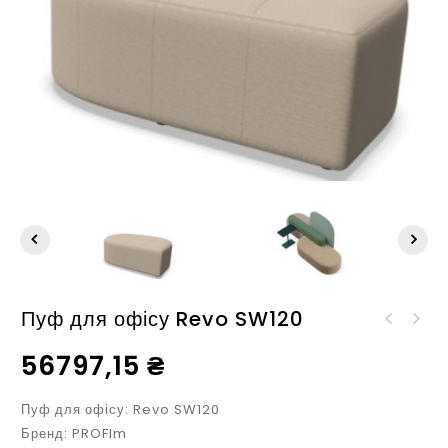
Пуф для офісу Revo SW120
Пуф для офісу Revo
SN150
56797,15
₴
Пуф для офісу: Revo SW120
Бренд: PROFIm