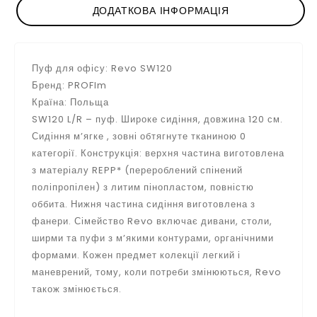
ДОДАТКОВА ІНФОРМАЦІЯ
Пуф для офісу: Revo SW120
Бренд: PROFIm
Країна: Польща
SW120 L/R – пуф. Широке сидіння, довжина 120 см.
Сидіння м’ягке , зовні обтягнуте тканиною 0
категорії. Конструкція: верхня частина виготовлена
​​з матеріалу REPP* (перероблений спінений
поліпропілен) з литим пінопластом, повністю
оббита. Нижня частина сидіння виготовлена ​​з
фанери. Сімейство Revo включає дивани, столи,
ширми та пуфи з м’якими контурами, органічними
формами. Кожен предмет колекції легкий і
маневрений, тому, коли потреби змінюються, Revo
також змінюється.