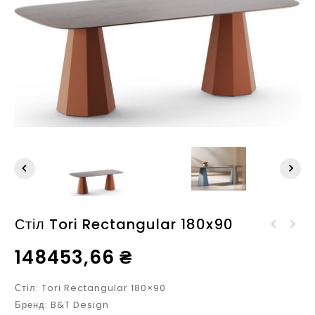
Стіл Tori Rectangular 180x90
Стіл Seri Elliptical
100x180 NEOLITH
148453,66
₴
Стіл: Tori Rectangular 180×90
Бренд: B&T Design