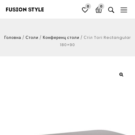
0
0
Головна
/
Столи
/
Конференц столи
/
Стіл Tori Rectangular
180×90