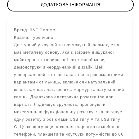
ДОДАТКОВА ІНФОРМАЦІЯ
Бренд: B&T Design
Країна: Туреччина
Доступний у круглій та прямокутній формах, стіл
має металеву основу, яка є взірцем вишуканої
майстерності та виразної естетичної мови,
демонструючи неординарний дизайн. Цей
універсальний стіл постачається з різноманітними
варіантами стільниць, включаючи натуральний
шпон, ламінат, лак, фенікс, мармур та натуральний
камінь. Додаткова електрична розетка (за доп.
вартiсть )підвищує зручність, пропонуючи
максимально функціональну розетку, яка поєднує
одну розетку з роз’ємами USB типу A та USB типу
C. Ця конфігурація дозволяє заряджати мобільні
телефони, планшети та ноутбуки потужністю до 60