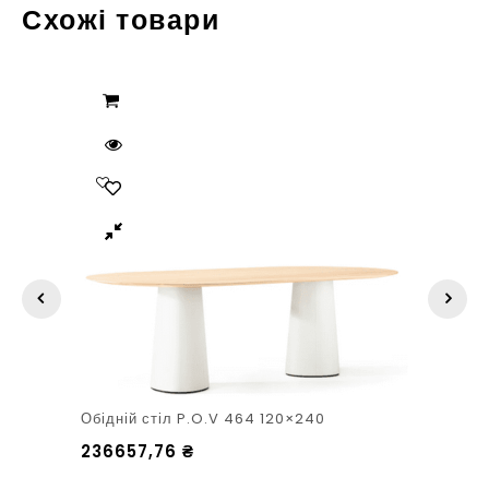
Схожі товари
Обідній стіл P.O.V 464 120×240
236657,76
₴