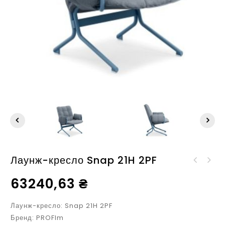
Лаунж-кресло Snap 21H 2PF
Лаунж-кресло SNAP 21H
Лаунж кресло Nome
2P
63240,63
₴
NM/1/L
Лаунж-кресло: Snap 21H 2PF
Бренд: PROFIm