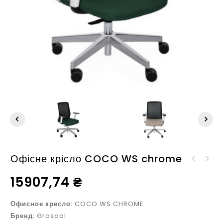
Офісне крісло COCO WS chrome
Офисное кресло COCO BS
Офисное кресло MAXPRO
HD chrome
15907,74
₴
BS HD chrome
Офисное кресло:
COCO WS CHROME
Бренд:
Grospol