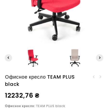
Офисное кресло TEAM PLUS
Офисное кресло LEVEL
black
Офисное кресло MOON
WS white
chrome
12232,76
₴
Офисное кресло:
TEAM PLUS black