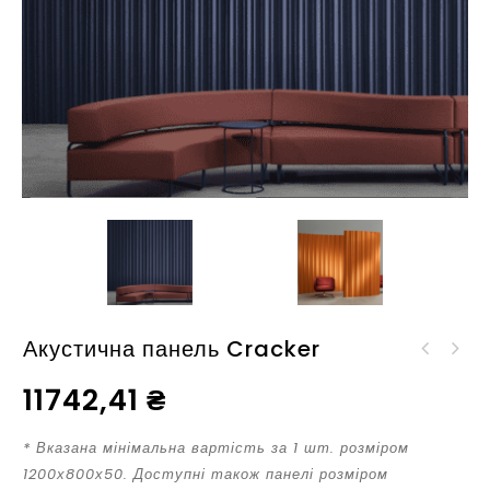
Акустична панель Cracker
Акустична панель
Акустична панель
Waffle Vertical
11742,41
₴
Cracker
Panel+Installation Kit
Panel+Installation Kit
* Вказана мінімальна вартість за 1 шт. розміром
1200х800х50. Доступні також панелі розміром