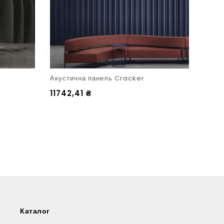
Акустична панель Cracker
Акуст
11742,41
₴
686
Каталог