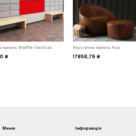
 панель Waffle Vertical
Акустична панель Flux
90
₴
17858,79
₴
Меню
Інформація