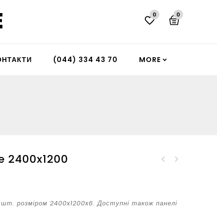
0
0
ОНТАКТИ
(044) 334 43 70
MORE
0
te 2400x1200
Акустична панель Plain
Акустична панель Plate
60
1800x1400
1 шт. розміром 2400x1200x6. Доступні також панелі