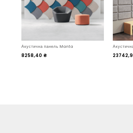
Акустична панель Manta
Акустична
8258,40
₴
23742,