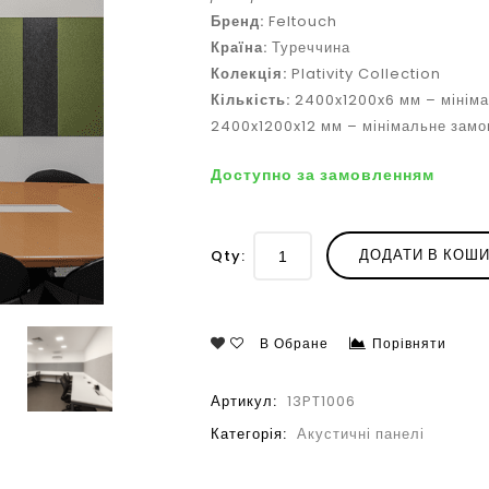
Бренд:
Feltouch
Країна:
Туреччина
Колекція:
Plativity Collection
Кількість:
2400x1200x6 мм – мінімал
2400x1200x12 мм – мінімальне замов
Доступно за замовленням
ДОДАТИ В КОШ
Qty:
В Обране
Порівняти
Артикул:
13PT1006
Категорія:
Акустичні панелі