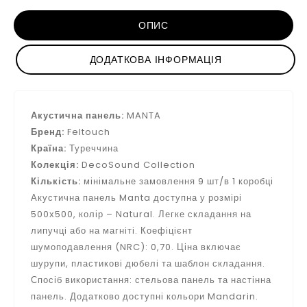
ОПИС
ДОДАТКОВА ІНФОРМАЦІЯ
Акустична панель:
MANTA
Бренд:
Feltouch
Країна:
Туреччина
Колекція:
DecoSound Collection
Кількість:
мінімальне замовлення 9 шт/в 1 коробці
Акустична панель Manta доступна у розмірі
500х500, колір – Natural. Легке складання на
липучці або на магніті. Коефіцієнт
шумоподавлення (NRC): 0,70. Ціна включає
шурупи, пластикові дюбелі та шаблон складання.
Спосіб використання: стельова панель та настінна
панель. Додатково доступні кольори Mandarin.