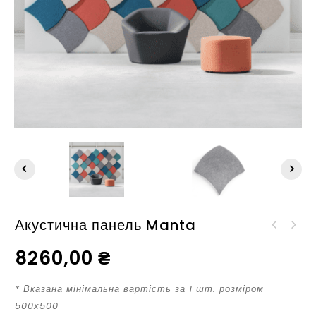
Акустична панель Manta
Акустична панель Rhino
Акустична панель
Triangle
8260,00
₴
Spider Web
* Вказана мінімальна вартість за 1 шт. розміром
500х500