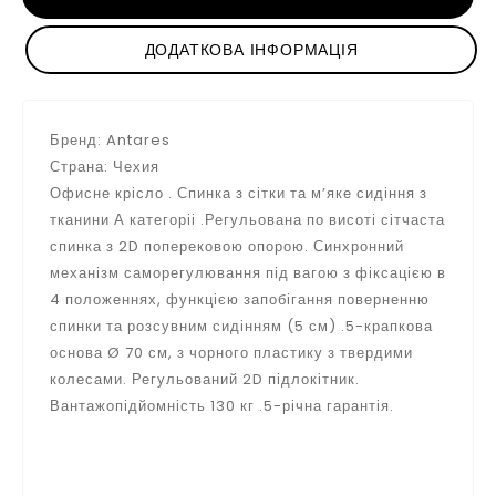
ДОДАТКОВА ІНФОРМАЦІЯ
Бренд: Antares
Страна: Чехия
Офисне крісло . Спинка з сітки та м’яке сидіння з
тканини А категоріі .Регульована по висоті сітчаста
спинка з 2D поперековою опорою. Синхронний
механізм саморегулювання під вагою з фіксацією в
4 положеннях, функцією запобігання поверненню
спинки та розсувним сидінням (5 см) .5-крапкова
основа Ø 70 см, з чорного пластику з твердими
колесами. Регульований 2D підлокітник.
Вантажопідйомність 130 кг .5-річна гарантія.