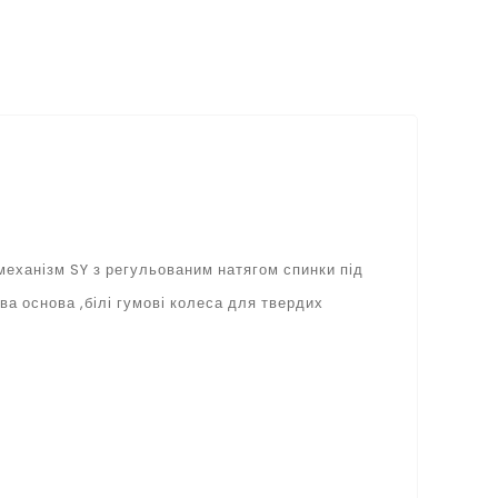
 механізм SY з регульованим натягом спинки під
ва основа ,білі гумові колеса для твердих