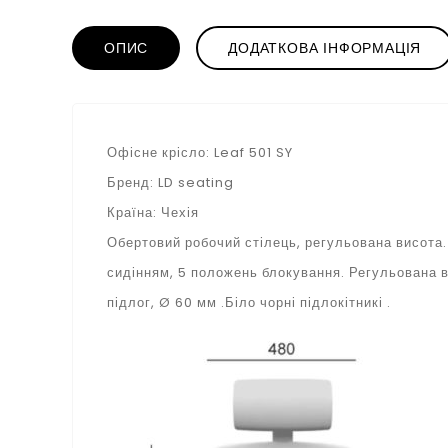
ОПИС
ДОДАТКОВА ІНФОРМАЦІЯ
Офісне крісло: Leaf 501 SY
Бренд: LD seating
Країна: Чехія
Обертовий робочий стілець, регульована висота.М
сидінням, 5 положень блокування. Регульована ви
підлог, Ø 60 мм .Біло чорні підлокітникі .