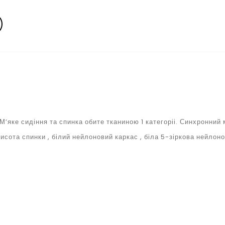
’яке сидіння та спинка обите тканиною 1 категоріі. Синхронний
сота спинки , білий нейлоновий каркас , біла 5-зіркова нейлоно