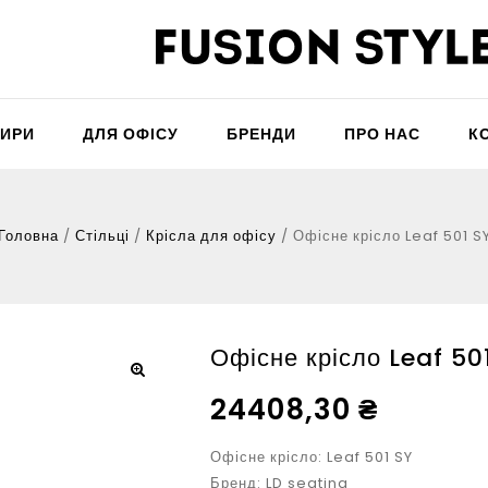
ТИРИ
ДЛЯ ОФІСУ
БРЕНДИ
ПРО НАС
К
Головна
/
Стільці
/
Крісла для офісу
/
Офісне крісло Leaf 501 S
Офісне крісло Leaf 50
24408,30
₴
Офісне крісло: Leaf 501 SY
Бренд: LD seating