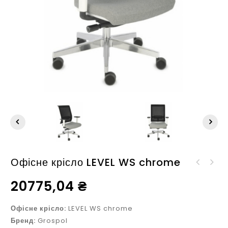
Офісне крісло LEVEL WS chrome
Офісне крісло LEVEL BS
Офісне крісло LEVEL WS
HD black
20775,04
₴
HD chrome
Офісне крісло:
LEVEL WS chrome
Бренд:
Grospol