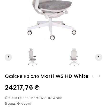
Офісне крісло Marti WS HD White
Офісне крісло Marti BS
Офісне крісло Mike 2 B
Chrome
24217,76
₴
black
Офісне крісло: Marti WS HD White
Бренд: Grospol