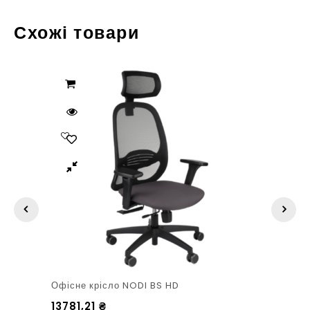
Схожі товари
Офісне крісло NODI BS HD
13781,21
₴