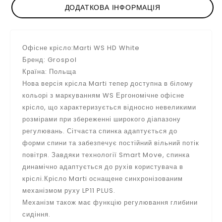
ДОДАТКОВА ІНФОРМАЦІЯ
Офісне крісло:Marti WS HD White
Бренд: Grospol
Країна: Польща
Нова версія крісла Marti тепер доступна в білому
кольорі з маркуванням WS Ергономічне офісне
крісло, що характеризується відносно невеликими
розмірами при збереженні широкого діапазону
регулювань. Сітчаста спинка адаптується до
форми спини та забезпечує постійний вільний потік
повітря. Завдяки технології Smart Move, спинка
динамічно адаптується до рухів користувача в
кріслі.Крісло Marti оснащене синхронізованим
механізмом руху LP11 PLUS.
Механізм також має функцію регулювання глибини
сидіння.