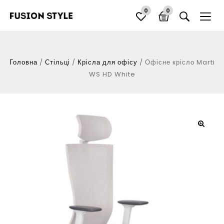
0
0
Головна
/
Стільці
/
Крісла для офісу
/
Офісне крісло Marti
WS HD White