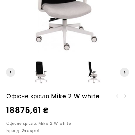
Офісне крісло Mike 2 W white
Офісне крісло Mike 2 B
Офісне крісло Moon
black
18875,61
₴
Wood HD Chrom
Офісне крісло: Mike 2 W white
Бренд: Grospol