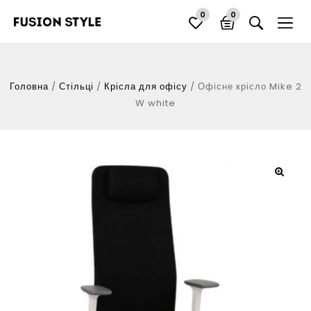
0
0
Головна
/
Стільці
/
Крісла для офісу
/
Офісне крісло Mike 2
W white