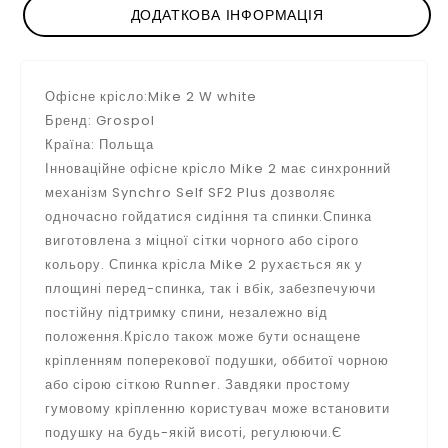
ДОДАТКОВА ІНФОРМАЦІЯ
Офісне крісло:Mike 2 W white
Бренд: Grospol
Країна: Польща
Інноваційне офісне крісло Mike 2 має синхронний
механізм Synchro Self SF2 Plus дозволяє
одночасно гойдатися сидіння та спинки.Спинка
виготовлена ​​з міцної сітки чорного або сірого
кольору. Спинка крісла Mike 2 рухається як у
площині перед-спинка, так і вбік, забезпечуючи
постійну підтримку спини, незалежно від
положення.Крісло також може бути оснащене
кріпленням поперекової подушки, оббитої чорною
або сірою сіткою Runner. Завдяки простому
гумовому кріпленню користувач може встановити
подушку на будь-якій висоті, регулюючи.Є