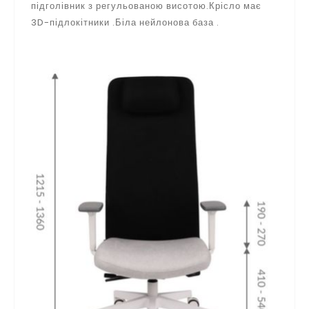
підголівник з регульованою висотою.Крісло має
3D-підлокітники .Біла нейлонова база .