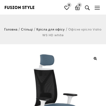
0
0
Головна
/
Стільці
/
Крісла для офісу
/
Офісне крісло Valio
WS HD white