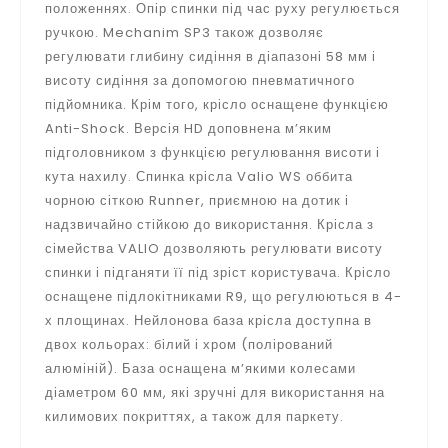
положеннях. Опір спинки під час руху регулюється
ручкою. Mechanim SP3 також дозволяє
регулювати глибину сидіння в діапазоні 58 мм і
висоту сидіння за допомогою пневматичного
підйомника. Крім того, крісло оснащене функцією
Anti-Shock. Версія HD доповнена м’яким
підголовником з функцією регулювання висоти і
кута нахилу. Спинка крісла Valio WS оббита
чорною сіткою Runner, приємною на дотик і
надзвичайно стійкою до використання. Крісла з
сімейства VALIO дозволяють регулювати висоту
спинки і підганяти її під зріст користувача. Крісло
оснащене підлокітниками R9, що регулюються в 4-
х площинах. Нейлонова база крісла доступна в
двох кольорах: білий і хром (полірований
алюміній). База оснащена м’якими колесами
діаметром 60 мм, які зручні для використання на
килимових покриттях, а також для паркету.