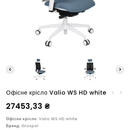
Офісне крісло Valio WS HD white
Офісне крісло Valio WS
Офісне крісло Valio WT
white
27453,33
₴
chrome
Офісне крісло:
Valio WS HD white
Бренд:
Grospol