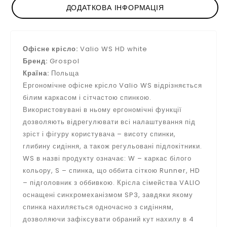
ДОДАТКОВА ІНФОРМАЦІЯ
Офісне крісло:
Valio WS HD white
Бренд:
Grospol
Країна:
Польща
Ергономічне офісне крісло Valio WS відрізняється
білим каркасом і сітчастою спинкою.
Використовувані в ньому ергономічні функції
дозволяють відрегулювати всі налаштування під
зріст і фігуру користувача – висоту спинки,
глибину сидіння, а також регульовані підлокітники.
WS в назві продукту означає: W – каркас білого
кольору, S – спинка, що оббита сіткою Runner, HD
– підголовник з оббивкою. Крісла сімейства VALIO
оснащені синхромеханізмом SP3, завдяки якому
спинка нахиляється одночасно з сидінням,
дозволяючи зафіксувати обраний кут нахилу в 4