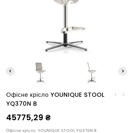
Офісне крісло YOUNIQUE STOOL
YQ370N B
Крісло офісне Martin
8S
45775,29
₴
Офісне крісло: YOUNIQUE STOOL YQ370N B