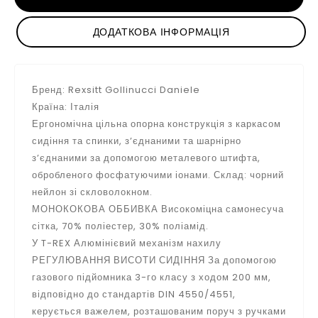
ДОДАТКОВА ІНФОРМАЦІЯ
Бренд: Rexsitt Gollinucci Daniele
Країна: Італія
Ергономічна цільна опорна конструкція з каркасом
сидіння та спинки, з’єднаними та шарнірно
з’єднаними за допомогою металевого штифта,
обробленого фосфатуючими іонами. Склад: чорний
нейлон зі скловолокном.
МОНОКОКОВА ОББИВКА Високоміцна самонесуча
сітка, 70% поліестер, 30% поліамід.
У T-REX Алюмінієвий механізм нахилу
РЕГУЛЮВАННЯ ВИСОТИ СИДІННЯ За допомогою
газового підйомника 3-го класу з ходом 200 мм,
відповідно до стандартів DIN 4550/4551,
керується важелем, розташованим поруч з ручками