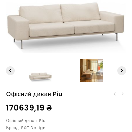
Офісний диван Piu
Офісне крiсло Piu
Офісне крiсло Noda
Single
170639,19
₴
1SWA
Офісний диван: Piu
Бренд: B&T Design