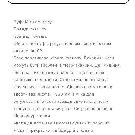
Пуф:
Mickey grey
Бренд:
PROFIm
Країна:
Польща
Обертовий пуф з регулюванням висоти і кутом
нахилу на 10°.
База пластикова, сірого кольору. Боковини бази
можуть бути зроблені з тієї ж тканини, що і сидіння
або пластика в тому ж кольорі, що і всі інші
пластикові елементи. Стійка гумово-сталева,
забезпечує нахил на 10°. Діапазон регулювання
висоти газ-ліфта – 330 мм. Ручка для
регулювання висоти завжди виконана з тієї ж
тканини, що і решта сидіння. Сидіння наповнено
пінополіуретаном.
Mickey відповідає вимогам сучасних робочих
місць і прекрасно підійде для столів з