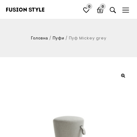
0
0
Головна
/
Пуфи
/
Пуф Mickey grey