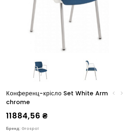
Конференц-крісло Set White Arm
Конференц-кресло Level
chrome
Конференц-кресло Set
V BS chrome
Net V chrome
11884,56
₴
Бренд:
Grospol