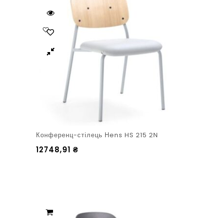
Конференц-стілець Нens HS 215 2N
12748,91
₴