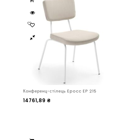
Конференц-стілець Epocc EP 215
14761,89
₴