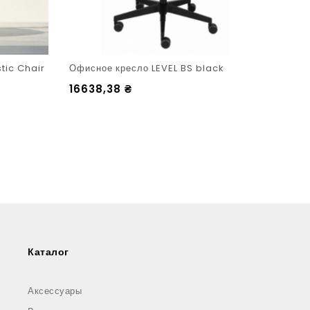
stic Chair
Офисное кресло LEVEL BS black
Офис
16638,38
₴
232
Каталог
Аксессуары