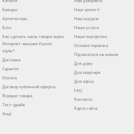
Каталог
Нам довіряють
Бренды
Наші цінності
Архитекторы
Наш шоурум
Блог
Наши услуги
Как сделать заказ товара через
Наше портфолио
Интернет-магазин Fusion
Основні переваги
style?
Підписатися на новини
Доставка
Для дому
Гарантія
Для квартири
Оплата
Для офісу
Договор публичной оферты
FAQ
Возврат товара
Контакты
Тест-драйв
Карта сайта
Акціі